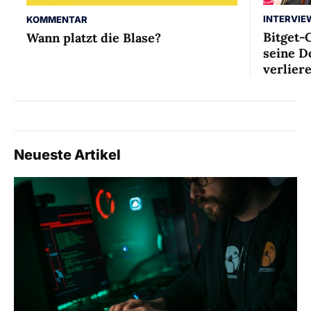
INTERVIE
KOMMENTAR
Bitget-
Wann platzt die Blase?
seine D
verlier
Neueste Artikel