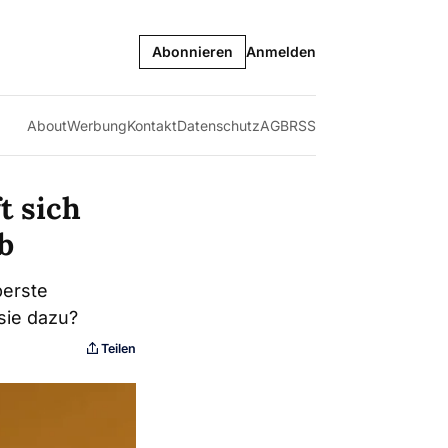
Abonnieren
Anmelden
About
Werbung
Kontakt
Datenschutz
AGB
RSS
t sich
b
berste
sie dazu?
Teilen