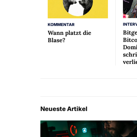
INTER
KOMMENTAR
Bitg
Wann platzt die
Bitco
Blase?
Domi
schr
verli
Neueste Artikel