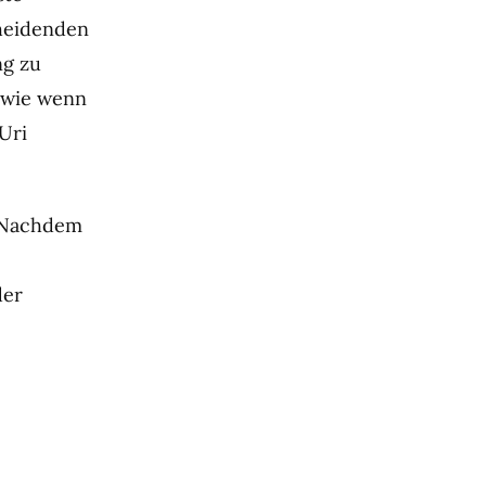
cheidenden
ng zu
, wie wenn
Uri
. Nachdem
der