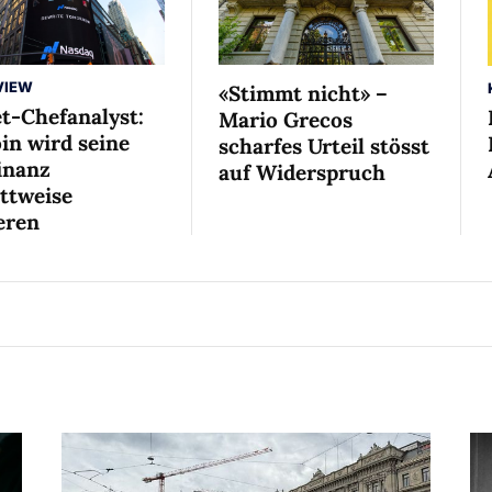
VIEW
«Stimmt nicht» –
et-Chefanalyst:
Mario Grecos
in wird seine
scharfes Urteil stösst
nanz
auf Widerspruch
ittweise
eren