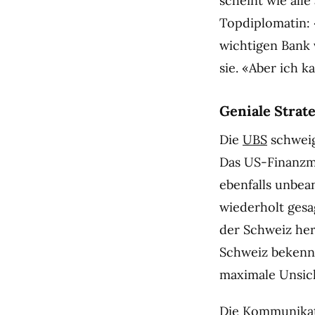
scheint wie all
Topdiplomatin: 
wichtigen Bank 
sie. «Aber ich ka
Geniale Strat
Die
UBS
schweig
Das US-Finanzmi
ebenfalls unbea
wiederholt gesag
der Schweiz her
Schweiz bekennt
maximale Unsiche
Die Kommunikati