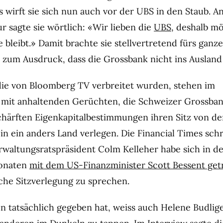
 wirft sie sich nun auch vor der UBS in den Staub. A
r sagte sie wörtlich: «Wir lieben die
UBS
, deshalb m
ie bleibt.» Damit brachte sie stellvertretend fürs gan
zum Ausdruck, dass die Grossbank nicht ins Ausland
die von Bloomberg TV verbreitet wurden, stehen im
it anhaltenden Gerüchten, die Schweizer Grossba
härften Eigenkapitalbestimmungen ihren Sitz von de
in ein anders Land verlegen. Die Financial Times schr
altungsratspräsident Colm Kelleher habe sich in d
onaten
mit dem US-Finanzminister Scott Bessent get
che Sitzverlegung zu sprechen.
n tatsächlich gegeben hat, weiss auch Helene Budlige