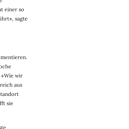
e
t einer so
ührt», sagte
ementieren.
Woche
: «Wie wir
greich aus
Standort
ft sie
ste