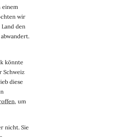
n einem
öchten wir
ze Land den
 abwandert.
nk könnte
r Schweiz
ieb diese
en
roffen
, um
r nicht. Sie