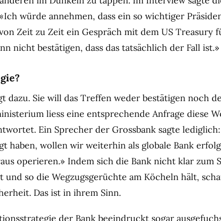
e anderen im Dunkeln zu tappen. Im Interview sagte di
«Ich würde annehmen, dass ein so wichtiger Präsiden
von Zeit zu Zeit ein Gespräch mit dem US Treasury f
nn nicht bestätigen, dass das tatsächlich der Fall ist.»
egie?
t dazu. Sie will das Treffen weder bestätigen noch d
nisterium liess eine entsprechende Anfrage diese 
ntwortet. Ein Sprecher der Grossbank sagte lediglich
t haben, wollen wir weiterhin als globale Bank erfol
aus operieren.» Indem sich die Bank nicht klar zum 
 und so die Wegzugsgerüchte am Köcheln hält, schaf
rheit. Das ist in ihrem Sinn.
onsstrategie der Bank beeindruckt sogar ausgefuch