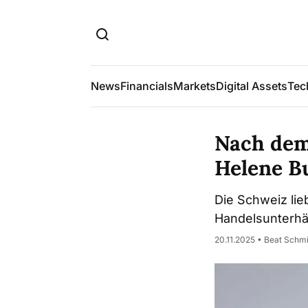
News
Financials
Markets
Digital Assets
Tec
Nach dem
Helene Bu
Die Schweiz lie
Handelsunterhä
20.11.2025 • Beat Schm