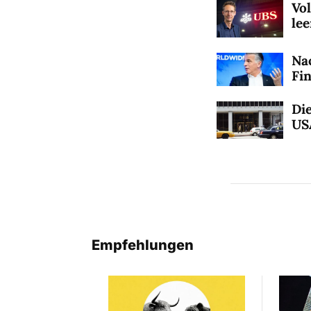
Vo
le
Na
Fi
Die
US
Empfehlungen