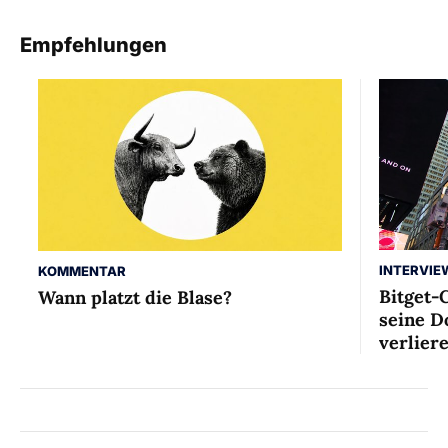
Empfehlungen
INTERVIE
KOMMENTAR
Bitget-
Wann platzt die Blase?
seine D
verlier