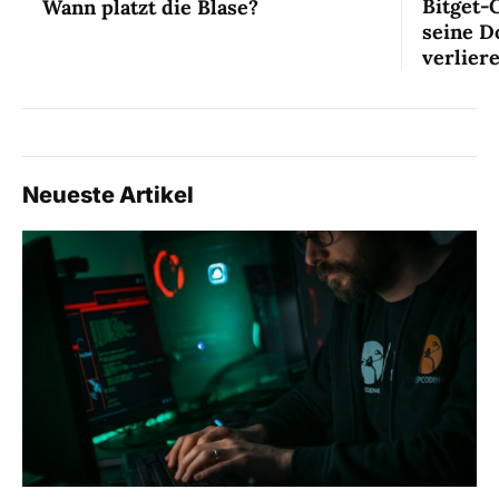
Bitget-
Wann platzt die Blase?
seine D
verlier
Neueste Artikel