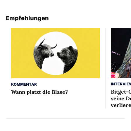
Empfehlungen
INTERVIE
KOMMENTAR
Bitget-
Wann platzt die Blase?
seine D
verlier