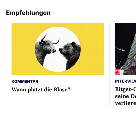
Empfehlungen
INTERVIE
KOMMENTAR
Bitget-
Wann platzt die Blase?
seine D
verlier