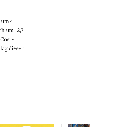
e um 4
ch um 12,7
 Cost-
lag dieser