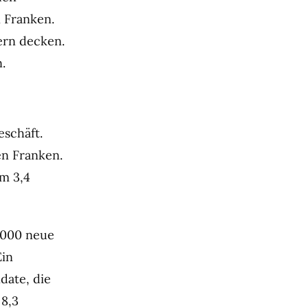
n Franken.
ern decken.
.
eschäft.
en Franken.
m 3,4
’000 neue
Ein
date, die
 8,3