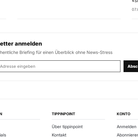
«s
07.
etter anmelden
entliche Briefing für einen Überblick ohne News-Stress
-Adresse
Absc
N
TIPPINPOINT
KONTO
Über tippinpoint
Anmelden
ials
Kontakt
Abonniere