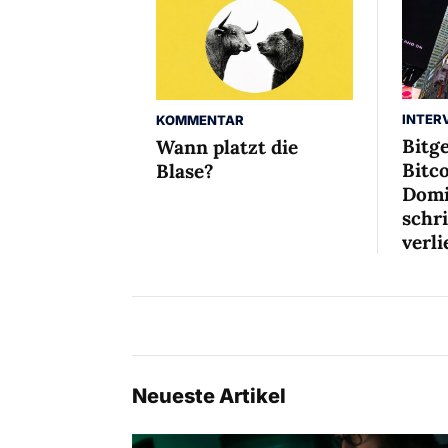
INTER
KOMMENTAR
Bitg
Wann platzt die
Bitco
Blase?
Domi
schr
verli
Neueste Artikel