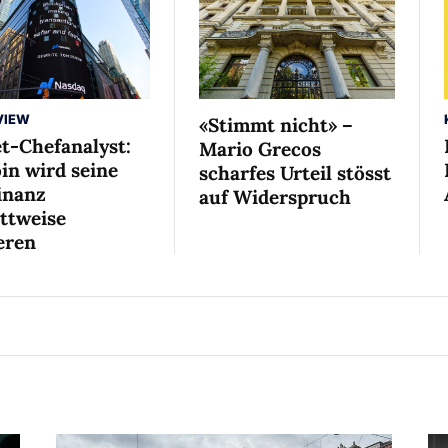
VIEW
«Stimmt nicht» –
et-Chefanalyst:
Mario Grecos
in wird seine
scharfes Urteil stösst
nanz
auf Widerspruch
ittweise
eren