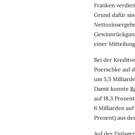
Franken verdien
Grund dafür sin
Nettozinsergebn
Gewinnrückgang 
einer Mitteilung
Bei der Kreditv
Poerschke auf d
um 5,5 Milliard
Damit konnte
R
auf 18,3 Prozent
6 Milliarden au
Prozent) aus d
Auf der Einlage