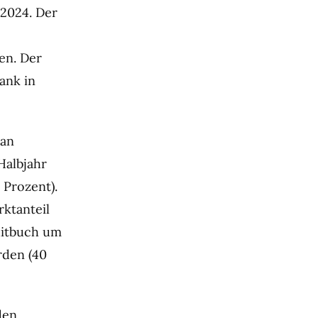
 2024. Der
en. Der
ank in
ian
Halbjahr
 Prozent).
rktanteil
editbuch um
rden (40
den