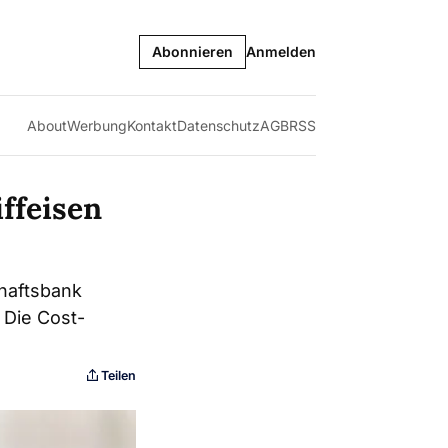
Abonnieren
Anmelden
About
Werbung
Kontakt
Datenschutz
AGB
RSS
ffeisen
haftsbank
 Die Cost-
Teilen