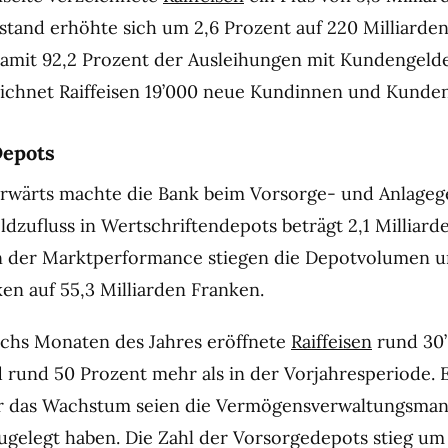
stand erhöhte sich um 2,6 Prozent auf 220 Milliarde
amit 92,2 Prozent der Ausleihungen mit Kundengeld
ichnet Raiffeisen 19’000 neue Kundinnen und Kunden
Depots
orwärts machte die Bank beim Vorsorge- und Anlageg
dzufluss in Wertschriftendepots beträgt 2,1 Milliard
n der Marktperformance stiegen die Depotvolumen u
ken auf 55,3 Milliarden Franken.
echs Monaten des Jahres eröffnete
Raiffeisen
rund 30
d rund 50 Prozent mehr als in der Vorjahresperiode. 
ür das Wachstum seien die Vermögensverwaltungsman
ugelegt haben. Die Zahl der Vorsorgedepots stieg um