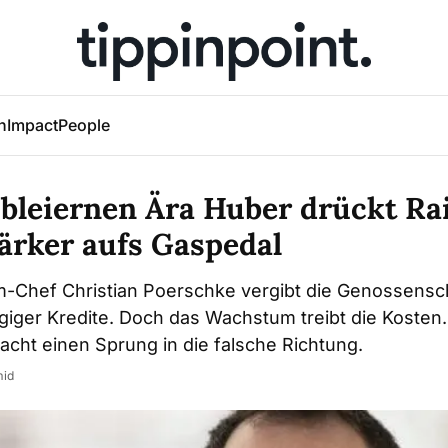
h
Impact
People
bleiernen Ära Huber drückt Rai
ärker aufs Gaspedal
im-Chef Christian Poerschke vergibt die Genossensc
iger Kredite. Doch das Wachstum treibt die Kosten.
cht einen Sprung in die falsche Richtung.
mid