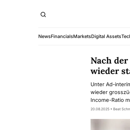
News
Financials
Markets
Digital Assets
Tec
Nach der 
wieder st
Unter Ad-inter
wieder grosszüg
Income-Ratio ma
20.08.2025 • Beat Sch