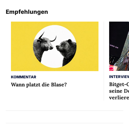
Empfehlungen
INTERVIE
KOMMENTAR
Bitget-
Wann platzt die Blase?
seine D
verlier