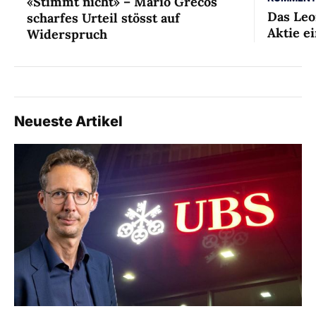
«Stimmt nicht» – Mario Grecos
Das Leo
scharfes Urteil stösst auf
Aktie ei
Widerspruch
Neueste Artikel