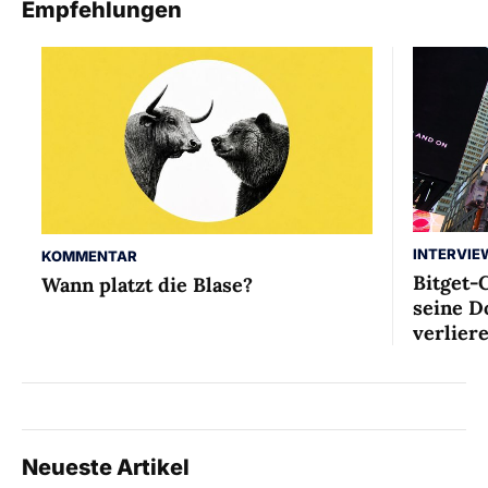
Empfehlungen
INTERVIE
KOMMENTAR
Bitget-
Wann platzt die Blase?
seine D
verlier
Neueste Artikel