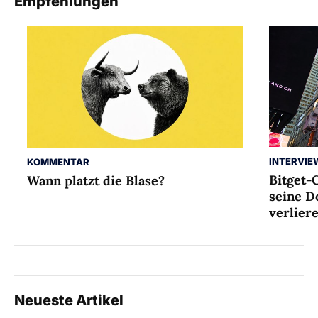
Empfehlungen
INTERVIE
KOMMENTAR
Bitget-
Wann platzt die Blase?
seine D
verlier
Neueste Artikel