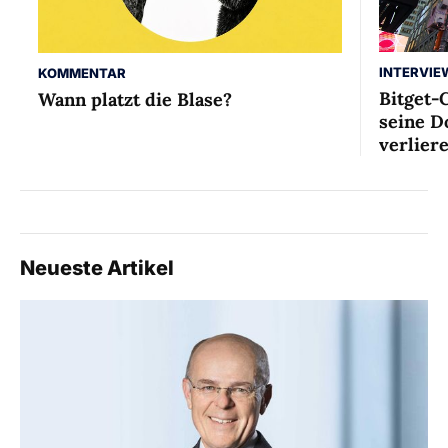
INTERVIE
KOMMENTAR
Bitget-
Wann platzt die Blase?
seine D
verlier
Neueste Artikel