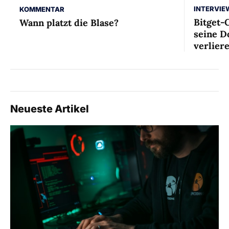
INTERVIE
KOMMENTAR
Bitget-
Wann platzt die Blase?
seine D
verlier
Neueste Artikel