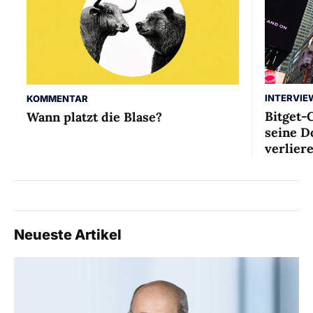
INTERVIE
KOMMENTAR
Bitget-
Wann platzt die Blase?
seine D
verlier
Neueste Artikel