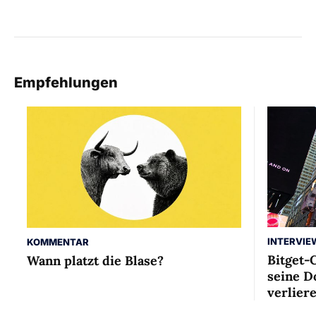
Empfehlungen
INTERVIE
KOMMENTAR
Bitget-
Wann platzt die Blase?
seine D
verlier