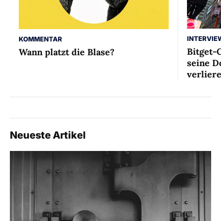
INTERVIE
KOMMENTAR
Bitget-
Wann platzt die Blase?
seine D
verlier
Neueste Artikel