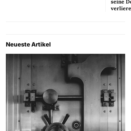
seine D
verlier
Neueste Artikel