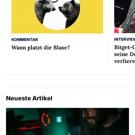
INTERVIE
KOMMENTAR
Bitget-
Wann platzt die Blase?
seine D
verlier
Neueste Artikel