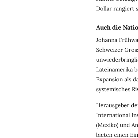
Dollar rangiert s
Auch die Natio
Johanna Frühwal
Schweizer Gros
unwiederbringl
Lateinamerika be
Expansion als da
systemisches Ri
Herausgeber der
International In
(Mexiko) und A
bieten einen Ein