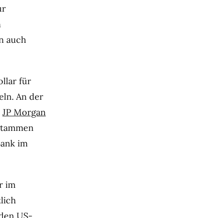
ur
n
n auch
llar für
eln. An der
n
JP Morgan
 stammen
Bank im
r im
lich
arden US-