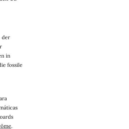
 der
r
n in
ie fossile
ara
imáticas
oards
tröme
.