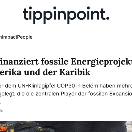
h
Impact
People
inanziert fossile Energieprojek
erika und der Karibik
or dem UN-Klimagipfel COP30 in Belém haben meh
elegt, die die zentralen Player der fossilen Expansio
.
id