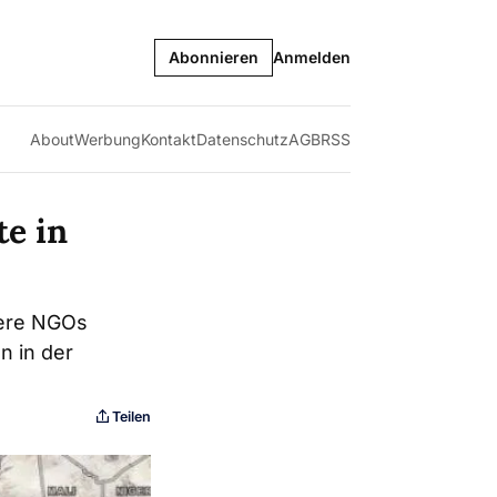
Abonnieren
Anmelden
About
Werbung
Kontakt
Datenschutz
AGB
RSS
te in
rere NGOs
n in der
Teilen