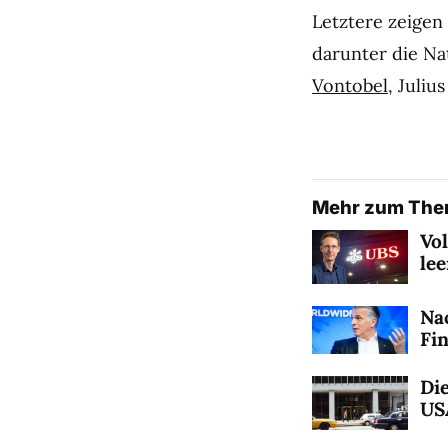
Letztere zeigen
darunter die Na
Vontobel
, Juli
Mehr zum Th
Vo
le
Na
Fi
Die
US