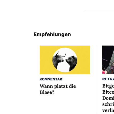
Empfehlungen
INTER
KOMMENTAR
Bitg
Wann platzt die
Bitco
Blase?
Domi
schr
verli