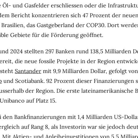
 Öl- und Gasfelder erschliessen oder die Infrastrukt
dem Bericht konzentrieren sich 47 Prozent der neue
Brasilien, das Gastgeberland der COP30. Dort werde
ible Gebiete für die Förderung geöffnet.
nd 2024 stellten 297 Banken rund 138,5 Milliarden Do
eit, die neue fossile Projekte in der Region entwick
 steht
Santander
mit 9,9 Milliarden Dollar, gefolgt vo
p
und Scotiabank. 92 Prozent dieser Finanzierungen
ausserhalb der Region. Die erste lateinamerikanische 
 Unibanco auf Platz 15.
ei den Bankfinanzierungen mit 1,4 Milliarden US-Dolla
gleich auf Rang 8, als Investorin war sie jedoch deut
t. Mit Aktien- und Anleiheinvestitionen von 5,5 Milli