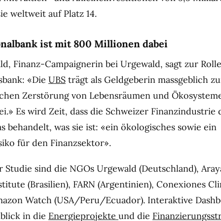
ie weltweit auf Platz 14.
nalbank ist mit 800 Millionen dabei
d, Finanz-Campaignerin bei Urgewald, sagt zur Rolle
sbank: «Die
UBS
trägt als Geldgeberin massgeblich zu
ichen Zerstörung von Lebensräumen und Ökosysteme
i.» Es wird Zeit, dass die Schweizer Finanzindustrie d
s behandelt, was sie ist: «ein ökologisches sowie ein
siko für den Finanzsektor».
 Studie sind die NGOs Urgewald (Deutschland), Aray
stitute (Brasilien), FARN (Argentinien), Conexiones Cl
mazon Watch (USA/Peru/Ecuador). Interaktive Dashb
blick in die
Energieprojekte
und die
Finanzierungss