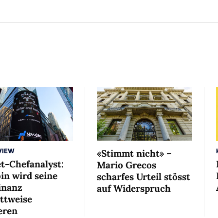
VIEW
«Stimmt nicht» –
et-Chefanalyst:
Mario Grecos
in wird seine
scharfes Urteil stösst
nanz
auf Widerspruch
ittweise
eren