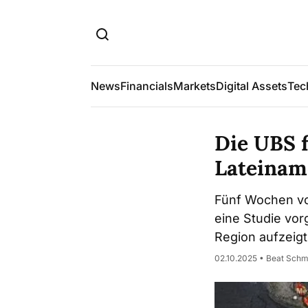
News
Financials
Markets
Digital Assets
Tec
Die UBS f
Lateinam
Fünf Wochen v
eine Studie vorg
Region aufzeigt
02.10.2025 • Beat Schm