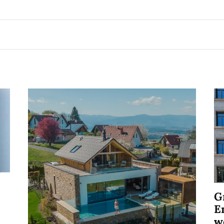
G
E
w