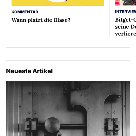
INTERVIE
KOMMENTAR
Bitget-
Wann platzt die Blase?
seine D
verlier
Neueste Artikel