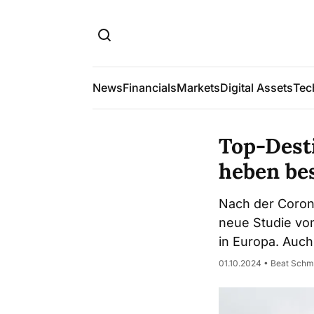
News
Financials
Markets
Digital Assets
Tec
Top-Desti
heben bes
Nach der Corona
neue Studie von
in Europa. Auch
01.10.2024 • Beat Schm