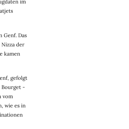
lugdaten im
atjets
in Genf. Das
 Nizza der
ge kamen
nf, gefolgt
 Bourget -
en vom
, wie es in
tinationen