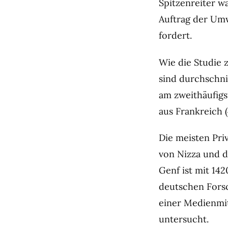
Spitzenreiter w
Auftrag der Umw
fordert.
Wie die Studie z
sind durchschni
am zweithäufigs
aus Frankreich (
Die meisten Pri
von Nizza und 
Genf ist mit 14
deutschen Forsc
einer Medienmit
untersucht.