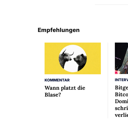
Empfehlungen
INTER
KOMMENTAR
Bitg
Wann platzt die
Bitco
Blase?
Domi
schr
verli