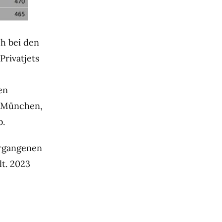
ch bei den
rivatjets
en
n München,
b.
ergangenen
lt. 2023