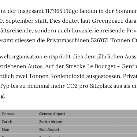
nt der insgesamt 117'965 Flüge fanden in der Sommer
30. September statt. Dies deutet laut Greenpeace dara
äftsreisende, sondern auch Luxusferienreisende Priv
esamt stiessen die Privatmaschinen 526’071 Tonnen C
ltorganisation entspricht dies dem jährlichen Auss
betriebenen Autos. Auf der Strecke Le Bourget - Genf
ttlich zwei Tonnen Kohlendioxid ausgestossen. Privat
 Typ bis zu neunmal mehr CO2 pro Sitzplatz aus als ei
g.