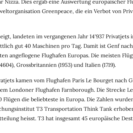
ar Nizza. Dies ergab eine Auswertung europäischer F
eltorganisation Greenpeace, die ein Verbot von Priv
eigt, landeten im vergangenen Jahr 14'937 Privatjets 
ttlich gut 40 Maschinen pro Tag. Damit ist Genf nach
ten angeflogene Flughafen Europas. Die meisten Flü
4604), Grossbritannien (1953) und Italien (1719).
vatjets kamen vom Flughafen Paris Le Bourget nach Ge
dem Londoner Flughafen Farnborough. Die Strecke Le
20 Flügen die beliebteste in Europa. Die Zahlen wurd
hungsinstitut T3 Transportation Think Tank erhoben
teilung heisst. T3 hat insgesamt 45 europäische Des