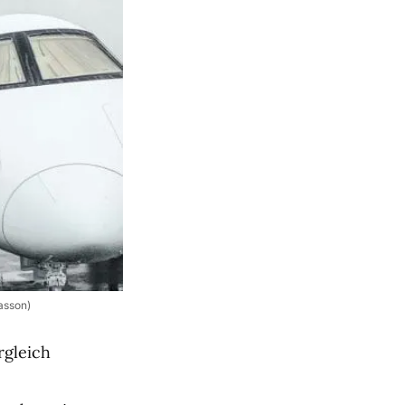
asson)
rgleich