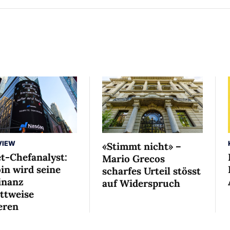
VIEW
«Stimmt nicht» –
et-Chefanalyst:
Mario Grecos
in wird seine
scharfes Urteil stösst
nanz
auf Widerspruch
ittweise
eren