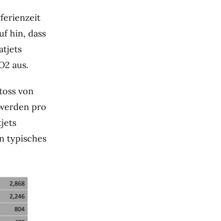
ferienzeit
uf hin, dass
atjets
O2 aus.
toss von
 werden pro
jets
n typisches