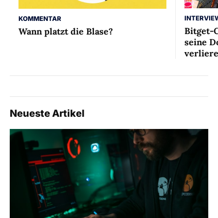
INTERVIE
KOMMENTAR
Bitget-
Wann platzt die Blase?
seine D
verlier
Neueste Artikel