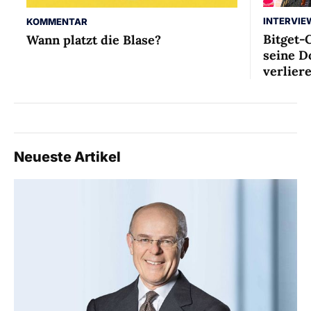
INTERVIE
KOMMENTAR
Bitget-
Wann platzt die Blase?
seine D
verlier
Neueste Artikel