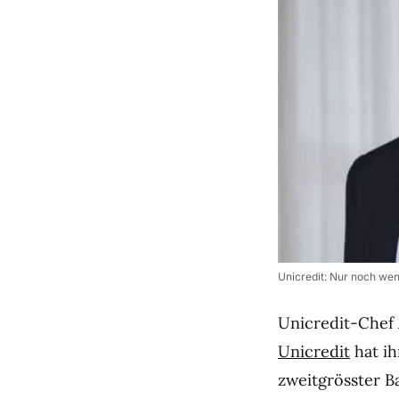
Unicredit: Nur noch we
Unicredit-Chef A
Unicredit
hat ih
zweitgrösster B