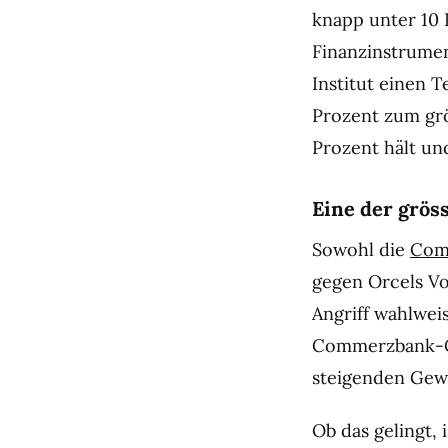
knapp unter 10 
Finanzinstrument
Institut einen T
Prozent zum grö
Prozent hält un
Eine der grö
Sowohl die
Com
gegen Orcels Vo
Angriff wahlwei
Commerzbank-Che
steigenden Gewi
Ob das gelingt, 