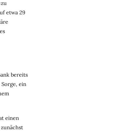
«zu
uf etwa 29
wäre
les
ank bereits
 Sorge, ein
chem
at einen
 zunächst