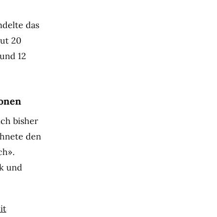
ndelte das
gut 20
rund 12
ionen
ich bisher
chnete den
ch».
ik und
it