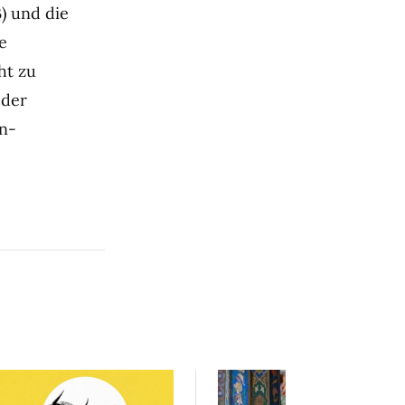
) und die
e
ht zu
 der
n-