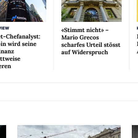
VIEW
«Stimmt nicht» –
et-Chefanalyst:
Mario Grecos
in wird seine
scharfes Urteil stösst
nanz
auf Widerspruch
ittweise
eren