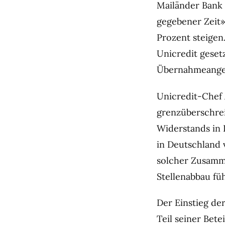
Mailänder Bank 
gegebener Zeit»
Prozent steigen
Unicredit gesetz
Übernahmeangeb
Unicredit-Chef 
grenzüberschre
Widerstands in 
in Deutschland 
solcher Zusamme
Stellenabbau fü
Der Einstieg de
Teil seiner Bete