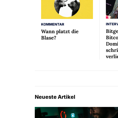
INTER
KOMMENTAR
Bitg
Wann platzt die
Bitco
Blase?
Domi
schr
verli
Neueste Artikel