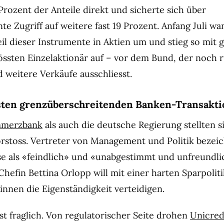
Prozent der Anteile direkt und sicherte sich über
e Zugriff auf weitere fast 19 Prozent. Anfang Juli wa
eil dieser Instrumente in Aktien um und stieg so mit 
ssten Einzelaktionär auf – vor dem Bund, der noch 
d weitere Verkäufe ausschliesst.
ssten grenzüberschreitenden Banken-Transakt
merzbank
als auch die deutsche Regierung stellten s
rstoss. Vertreter von Management und Politik bezei
se als «feindlich» und «unabgestimmt und unfreundli
fin Bettina Orlopp will mit einer harten Sparpolit
nnen die Eigenständigkeit verteidigen.
ist fraglich. Von regulatorischer Seite drohen
Unicred