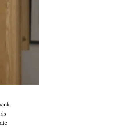
sbank
nds
die