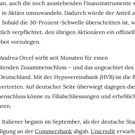
an, auch die noch ausstehenden Finanzinstrumente 
 in Aktien umzuwandeln. Dadurch würde der Anteil a
. Sobald die 30-Prozent-Schwelle überschritten ist, 
lich verpflichtet, den übrigen Aktionären ein offiziel
ot vorzulegen.
Andrea Orcel wirbt seit Monaten für einen
itenden Zusammenschluss – und das ungeachtet des
Deutschland. Mit der Hypovereinsbank (HVB) ist die B
vertreten. Auf deutscher Seite überwiegt dagegen die
nschluss könne zu Filialschliessungen und erhebli
hren.
r Italiener begann im September, als der deutsche Sta
iligung an der
Commerzbank
abgab.
Unicredit
erwarb