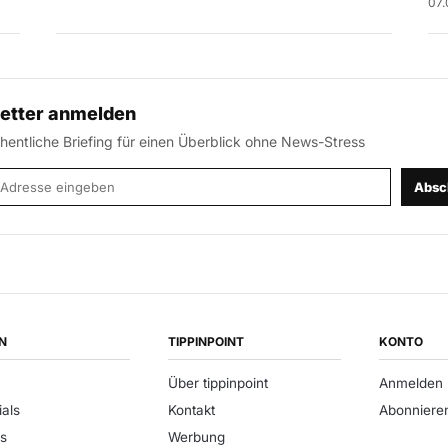
07.
etter anmelden
entliche Briefing für einen Überblick ohne News-Stress
-Adresse
Absc
N
TIPPINPOINT
KONTO
Über tippinpoint
Anmelden
ials
Kontakt
Abonniere
s
Werbung