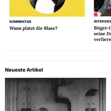
INTERVIE
KOMMENTAR
Bitget-
Wann platzt die Blase?
seine D
verlier
Neueste Artikel