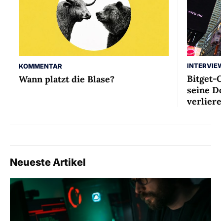
INTERVIE
KOMMENTAR
Bitget-
Wann platzt die Blase?
seine D
verlier
Neueste Artikel