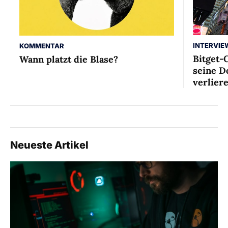
INTERVIE
KOMMENTAR
Bitget-
Wann platzt die Blase?
seine D
verlier
Neueste Artikel