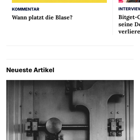
INTERVIE
KOMMENTAR
Bitget-
Wann platzt die Blase?
seine D
verlier
Neueste Artikel