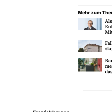
Mehr zum Th
Als
En
Mi
Fal
«k
Ba
me
das