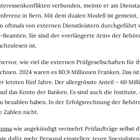
Interessenkonflikten verbunden, meinte er am Diensta
ferenz in Bern. Mit dem dualen Modell ist gemeint, 
n oftmals von externen Dienstleistern durchgeführt
-Beamten. Sie sind der «verlängerte Arm» der Behör
chzulesen ist.
ervor, wie viel die externen Prüfgesellschaften für i
chnen. 2024 waren es 80,9 Millionen Franken. Das ist
 letzten fünf Jahre. Der allergrösste Anteil – 60 Mil
uf das Konto der Banken. Es sind auch die Institute, 
zu bezahlen haben. In der Erfolgsrechnung der Behör
e Zahlen nicht.
inma
wie angekündigt vermehrt Prüfaufträge selbst 
sie dafür mehr Personal einstellen: teure Spezialisten