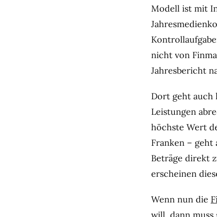
Modell ist mit 
Jahresmedienkon
Kontrollaufgabe
nicht von Finma
Jahresbericht na
Dort geht auch h
Leistungen abre
höchste Wert der
Franken – geht a
Beträge direkt 
erscheinen dies
Wenn nun die
F
will, dann muss 