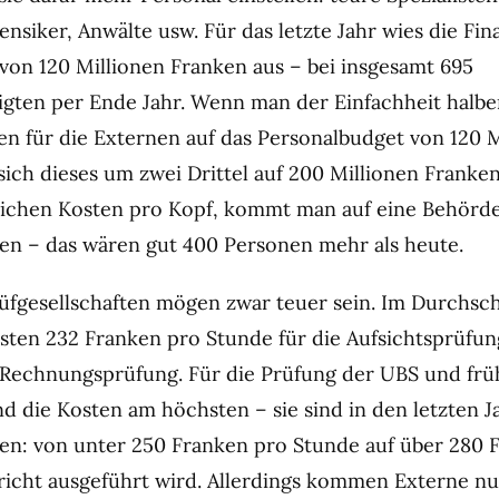
nsiker, Anwälte usw. Für das letzte Jahr wies die Fin
von 120 Millionen Franken aus – bei insgesamt 695
tigten per Ende Jahr. Wenn man der Einfachheit halbe
en für die Externen auf das Personalbudget von 120 M
 sich dieses um zwei Drittel auf 200 Millionen Franke
eichen Kosten pro Kopf, kommt man auf eine Behörde
ten – das wären gut 400 Personen mehr als heute.
üfgesellschaften mögen zwar teuer sein. Im Durchsch
sten 232 Franken pro Stunde für die Aufsichtsprüfun
 Rechnungsprüfung. Für die Prüfung der UBS und frü
nd die Kosten am höchsten – sie sind in den letzten 
gen: von unter 250 Franken pro Stunde auf über 280 
richt ausgeführt wird. Allerdings kommen Externe n