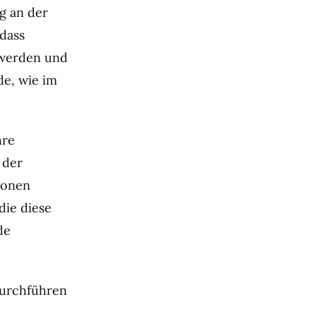
g an der
dass
 werden und
de, wie im
hre
 der
lionen
die diese
de
durchführen
,