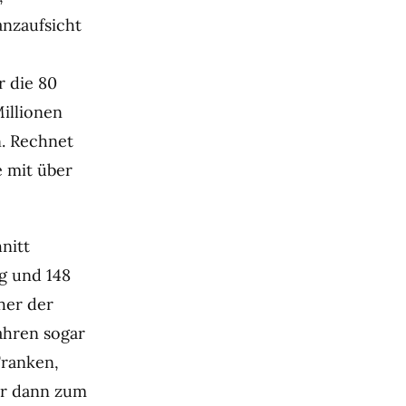
anzaufsicht
r die 80
illionen
n. Rechnet
 mit über
nitt
g und 148
her der
Jahren sogar
Franken,
ur dann zum