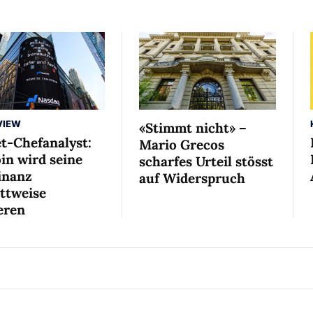
VIEW
«Stimmt nicht» –
et-Chefanalyst:
Mario Grecos
in wird seine
scharfes Urteil stösst
nanz
auf Widerspruch
ittweise
eren