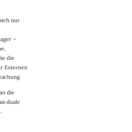
sich nur
nager –
he,
ie die
er Externen
rwachung.
an die
as duale
.