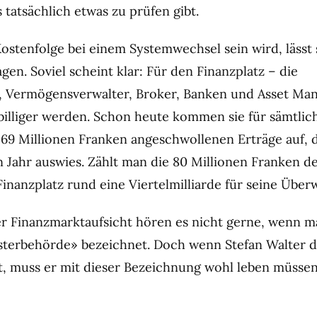
 tatsächlich etwas zu prüfen gibt.
ostenfolge bei einem Systemwechsel sein wird, lässt 
en. Soviel scheint klar: Für den Finanzplatz – die
, Vermögensverwalter, Broker, Banken und Asset Ma
billiger werden. Schon heute kommen sie für sämtlic
169 Millionen Franken angeschwollenen Erträge auf, d
n Jahr auswies. Zählt man die 80 Millionen Franken d
 Finanzplatz rund eine Viertelmilliarde für seine Übe
er Finanzmarktaufsicht hören es nicht gerne, wenn m
terbehörde» bezeichnet. Doch wenn Stefan Walter d
t, muss er mit dieser Bezeichnung wohl leben müssen