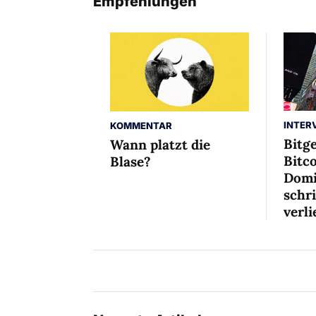
Empfehlungen
INTER
KOMMENTAR
Bitg
Wann platzt die
Bitco
Blase?
Domi
schr
verli