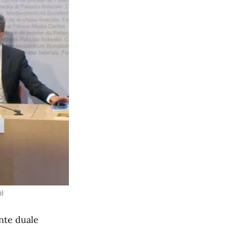
O)
nte duale