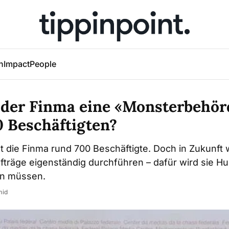
h
Impact
People
 der Finma eine «Monsterbehör
0 Beschäftigten?
t die Finma rund 700 Beschäftigte. Doch in Zukunft w
träge eigenständig durchführen – dafür wird sie H
en müssen.
mid