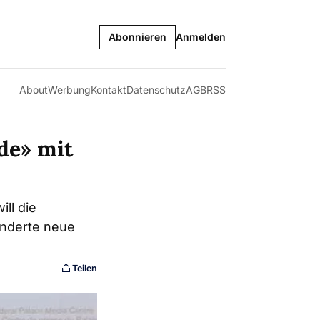
Abonnieren
Anmelden
About
Werbung
Kontakt
Datenschutz
AGB
RSS
de» mit
ill die
underte neue
Teilen