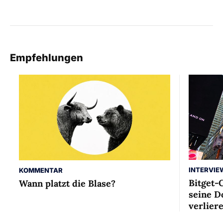
Empfehlungen
INTERVIE
KOMMENTAR
Bitget-
Wann platzt die Blase?
seine D
verlier