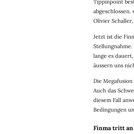
Tippinpoint bes
abgeschlossen. 
Olivier Schalle
Jetzt ist die Fi
Stellungnahme. 
lange es dauert,
äussern uns nic
Die Megafusion 
Auch das Schwei
diesem Fall anwe
Bedingungen un
Finma tritt an