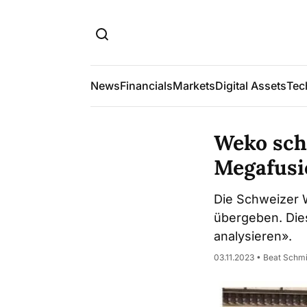
News
Financials
Markets
Digital Assets
Tec
Weko sch
Megafusi
Die Schweizer 
übergeben. Die
analysieren».
03.11.2023 • Beat Schm