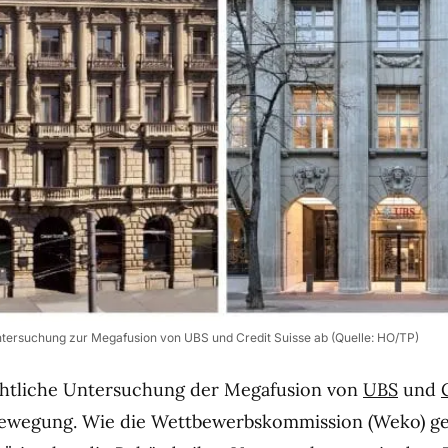
ntersuchung zur Megafusion von UBS und Credit Suisse ab (Quelle: HO/TP)
echtliche Untersuchung der Megafusion von
UBS
und
wegung. Wie die Wettbewerbskommission (Weko) g