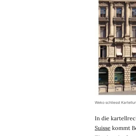
Weko schliesst Kartellu
In die kartellr
Suisse
kommt Be