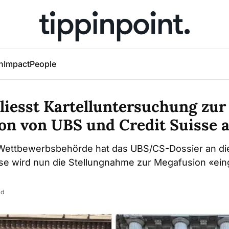
h
Impact
People
liesst Kartelluntersuchung zur
on von UBS und Credit Suisse 
Wettbewerbsbehörde hat das UBS/CS-Dossier an di
se wird nun die Stellungnahme zur Megafusion «ei
id