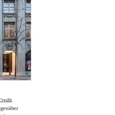
Credit
egenüber