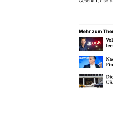
Geschäft, also 
Mehr zum Th
Vo
le
Na
Fi
Die
US