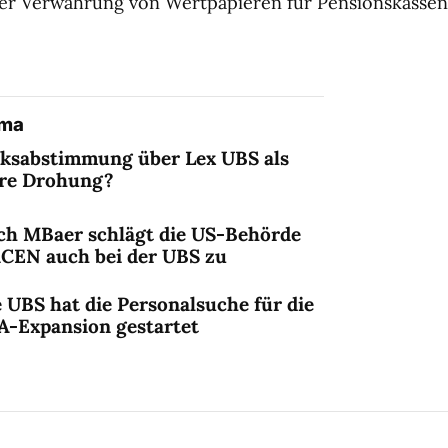
der Verwahrung von Wertpapieren für Pensionskassen
ema
lksabstimmung über Lex UBS als
ere Drohung?
ch MBaer schlägt die US-Behörde
nCEN auch bei der UBS zu
 UBS hat die Personalsuche für die
A-Expansion gestartet