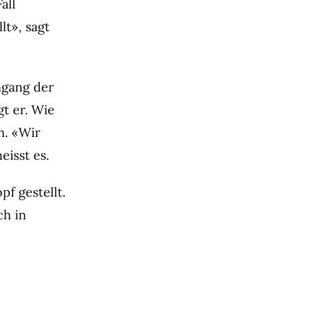
all
lt», sagt
ngang der
t er. Wie
en. «Wir
eisst es.
f gestellt.
ch in