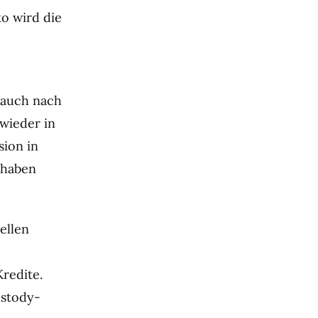
ko wird die
 auch nach
 wieder in
sion in
 haben
ellen
Kredite.
ustody-