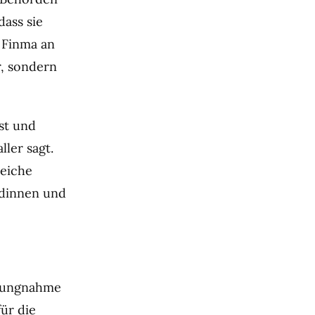
ass sie
 Finma an
r, sondern
st und
ler sagt.
eiche
dinnen und
llungnahme
ür die