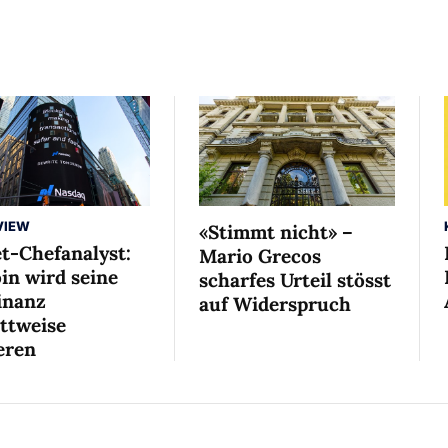
VIEW
«Stimmt nicht» –
et-Chefanalyst:
Mario Grecos
in wird seine
scharfes Urteil stösst
nanz
auf Widerspruch
ittweise
eren