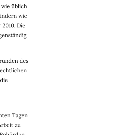
wie üblich
hindern wie
 2010. Die
genständig
Gründen des
rechtlichen
 die
enten Tagen
rbeit zu
e Behörden