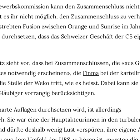
ewerbskommission kann den Zusammenschluss nicht 
ist es ihr nicht möglich, den Zusammenschluss zu ver
estrebten Fusion zwischen Orange und Sunrise im Jahr
 durchsetzen, dass das Schweizer Geschäft der
CS
ei
z sieht vor, dass bei Zusammenschlüssen, die «aus 
zes notwendig erscheinen», die
Finma
bei der kartell
ie Stelle der Weko tritt, wie es heisst. Dabei kann sie
Gläubiger vorrangig berücksichtigen.
arte Auflagen durchsetzen wird, ist allerdings
h. Sie war eine der Hauptakteurinnen in den turbul
d dürfte deshalb wenig Lust verspüren, ihre eigene A
e aus dem Umfeld der UBS zu hören ist, mussten di