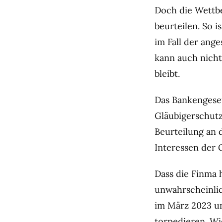
Doch die Wettb
beurteilen. So 
im Fall der ang
kann auch nicht
bleibt.
Das Bankengeset
Gläubigerschut
Beurteilung an d
Interessen der 
Dass die Finma h
unwahrscheinlic
im März 2023 un
torpedieren. Wi