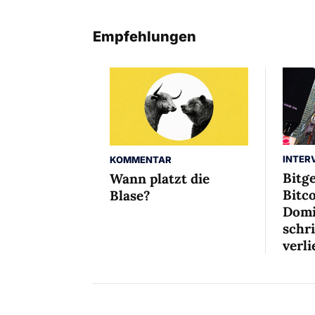
Empfehlungen
INTER
KOMMENTAR
Bitg
Wann platzt die
Bitco
Blase?
Domi
schr
verli