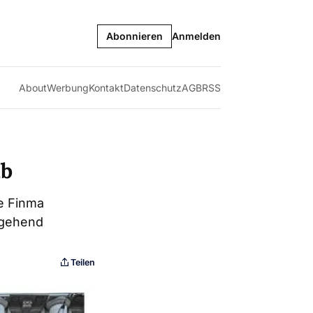
Abonnieren
Anmelden
About
Werbung
Kontakt
Datenschutz
AGB
RSS
ab
e Finma
ngehend
Teilen