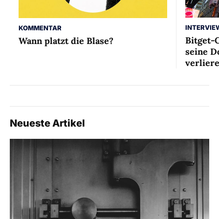
INTERVIE
KOMMENTAR
Bitget-
Wann platzt die Blase?
seine D
verlier
Neueste Artikel