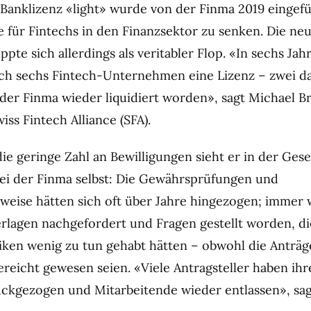
Banklizenz «light» wurde von der Finma 2019 eingefü
e für Fintechs in den Finanzsektor zu senken. Die ne
pte sich allerdings als veritabler Flop. «In sechs Jah
lich sechs Fintech-Unternehmen eine Lizenz – zwei d
der Finma wieder liquidiert worden», sagt Michael Br
iss Fintech Alliance (SFA).
ie geringe Zahl an Bewilligungen sieht er in der Ges
bei der Finma selbst: Die Gewährsprüfungen und
eise hätten sich oft über Jahre hingezogen; immer 
rlagen nachgefordert und Fragen gestellt worden, di
siken wenig zu tun gehabt hätten – obwohl die Anträg
gereicht gewesen seien. «Viele Antragsteller haben ih
ckgezogen und Mitarbeitende wieder entlassen», sagt