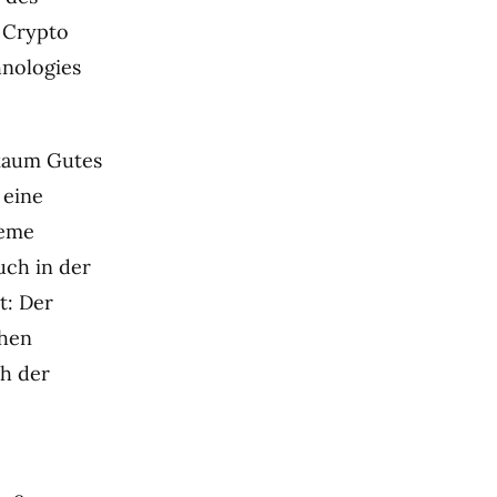
 Crypto
hnologies
 kaum Gutes
 eine
leme
uch in der
t: Der
chen
ch der