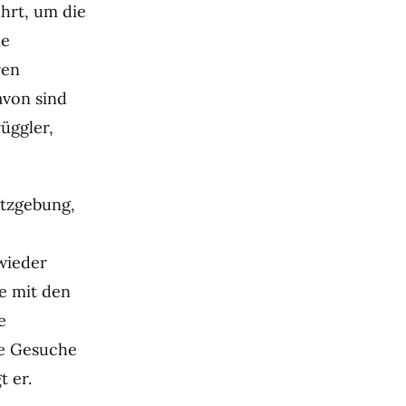
hrt, um die
ue
ren
avon sind
üggler,
etzgebung,
wieder
e mit den
e
re Gesuche
 er.