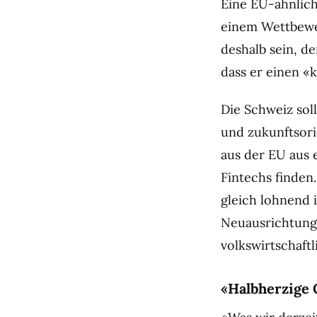
Eine EU-ähnlic
einem Wettbewer
deshalb sein, d
dass er einen «k
Die Schweiz sol
und zukunftsor
aus der EU aus e
Fintechs finden
gleich lohnend i
Neuausrichtung 
volkswirtschaft
«Halbherzige