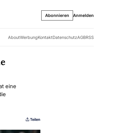
Abonnieren
Anmelden
About
Werbung
Kontakt
Datenschutz
AGB
RSS
ue
at eine
die
Teilen