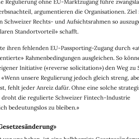
he Regulierung ohne EU-Marktzugang führe zwangslä
bsnachteil, argumentieren die Organisationen. Ziel
en Schweizer Rechts- und Aufsichtsrahmen so auszuge
laren Standortvorteil» schafft.
lte ihren fehlenden EU-Passporting-Zugang durch «at
ientierte» Rahmenbedingungen ausgleichen. So kön
igener Initiative («reverse solicitation») den Weg zu
. «Wenn unsere Regulierung jedoch gleich streng, abe
st, fehlt jeder Anreiz dafür. Ohne eine solche strateg
droht die regulierte Schweizer Fintech-Industrie
lich bedeutungslos zu bleiben.»
 Gesetzesänderung»