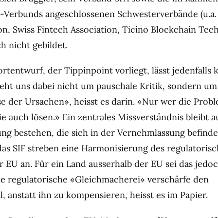
-Verbunds angeschlossenen Schwesterverbände (u.a.
ion, Swiss Fintech Association, Ticino Blockchain Tec
h nicht gebildet.
rtentwurf, der Tippinpoint vorliegt, lässt jedenfalls
eht uns dabei nicht um pauschale Kritik, sondern um
se der Ursachen», heisst es darin. «Nur wer die Prob
ie auch lösen.» Ein zentrales Missverständnis bleibt a
ng bestehen, die sich in der Vernehmlassung befinde
as SIF streben eine Harmonisierung des regulatoris
 EU an. Für ein Land ausserhalb der EU sei das jedo
ne regulatorische «Gleichmacherei» verschärfe den
, anstatt ihn zu kompensieren, heisst es im Papier.