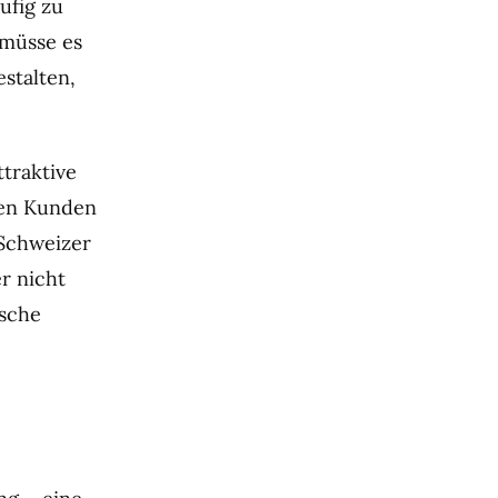
ufig zu
 müsse es
stalten,
traktive
nen Kunden
 Schweizer
r nicht
ische