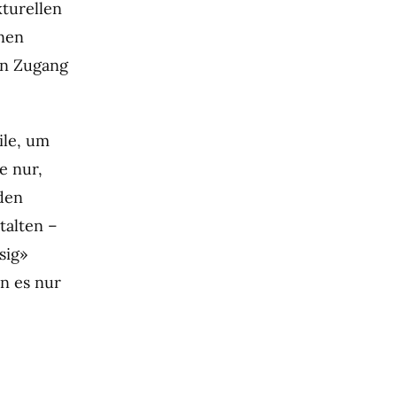
turellen
onen
en Zugang
ile, um
e nur,
den
talten –
sig»
n es nur