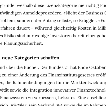
gründe, weshalb diese Lizenzkategorie nie richtig Fus
aufwändigen Anmeldeprozedere. «Nicht der Business 
Problem, sondern der Antrag selbst», so Brüggler. «Es 
erfahren dauert – während gleichzeitig Kosten in Mi
es Risiko sind nur wenige Investoren bereit einzugeh
ie Planungssicherheit.
i neue Kategorien schaffen
Bund über die Bücher. Der Bundesrat hat Ende Oktober
zu einer Änderung des Finanzinstitutsgesetzes eröffn
 es, die Rahmenbedingungen für die Marktentwicklung
vität sowie die Integration innovativer Finanztechnol
Finanzsystem zu verbessern, heisst es. Eine abschlie
ich Brüggler, sein Verband SFA sowie die im Rahmen