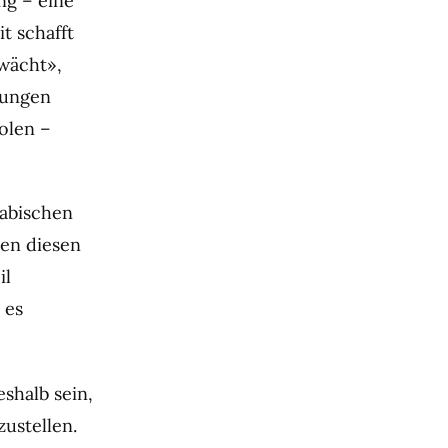
ng – eine
t schafft
wächt»,
lungen
olen –
rabischen
sen diesen
il
 es
shalb sein,
ustellen.