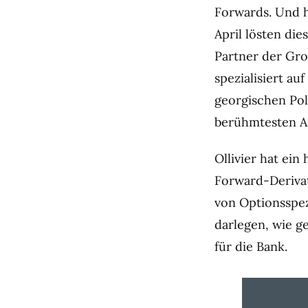
Forwards. Und 
April lösten die
Partner der Gros
spezialisiert a
georgischen Poli
berühmtesten An
Ollivier hat ein
Forward-Derivat
von Optionsspez
darlegen, wie g
für die Bank.