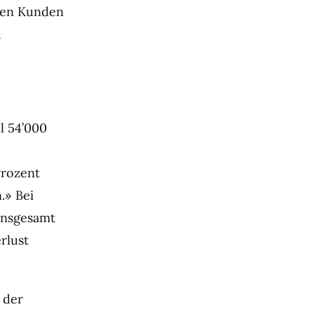
den Kunden
d
l 54’000
Prozent
.» Bei
 insgesamt
rlust
 der