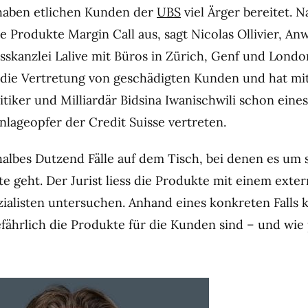
haben etlichen Kunden der
UBS
viel Ärger bereitet. 
se Produkte Margin Call aus, sagt Nicolas Ollivier, An
skanzlei Lalive mit Büros in Zürich, Genf und London
uf die Vertretung von geschädigten Kunden und hat m
tiker und Milliardär Bidsina Iwanischwili schon eine
lageopfer der Credit Suisse vertreten.
 halbes Dutzend Fälle auf dem Tisch, bei denen es um 
e geht. Der Jurist liess die Produkte mit einem ext
ialisten untersuchen. Anhand eines konkreten Falls 
efährlich die Produkte für die Kunden sind – und wie 