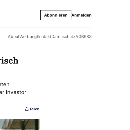
Abonnieren
Anmelden
About
Werbung
Kontakt
Datenschutz
AGB
RSS
risch
nten
er Investor
Teilen