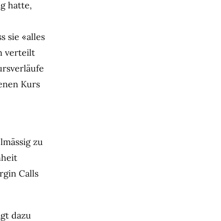
g hatte,
 sie «alles
 verteilt
ursverläufe
denen Kurs
elmässig zu
heit
gin Calls
gt dazu