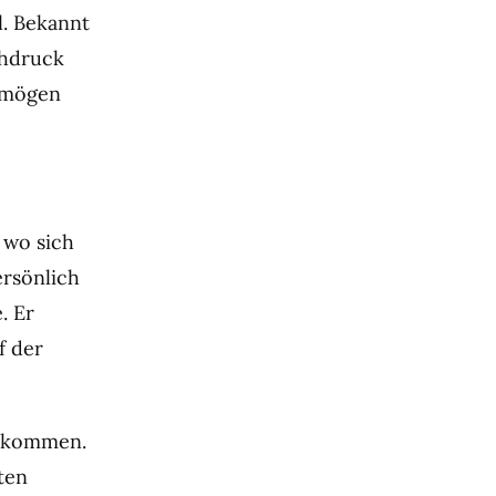
l. Bekannt
chdruck
ermögen
 wo sich
rsönlich
. Er
f der
zukommen.
ten