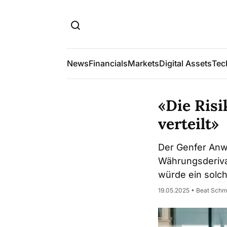
News
Financials
Markets
Digital Assets
Tec
«Die Ris
verteilt»
Der Genfer Anwal
Währungsderivat
würde ein solc
19.05.2025 • Beat Schm