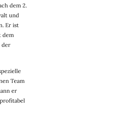
Nach dem 2.
walt und
. Er ist
it dem
s der
spezielle
ernen Team
kann er
profitabel