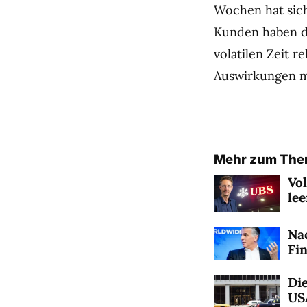
Wochen hat sich
Kunden haben di
volatilen Zeit r
Auswirkungen m
Mehr zum Th
Vo
le
Na
Fi
Die
US