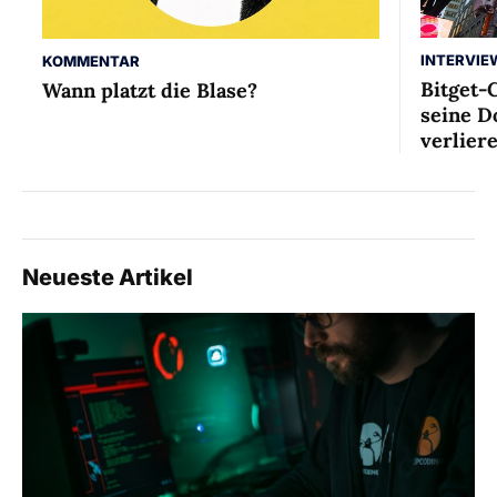
INTERVIE
KOMMENTAR
Bitget-
Wann platzt die Blase?
seine D
verlier
Neueste Artikel