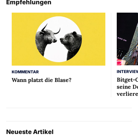
Empfehlungen
INTERVIE
KOMMENTAR
Bitget-
Wann platzt die Blase?
seine D
verlier
Neueste Artikel