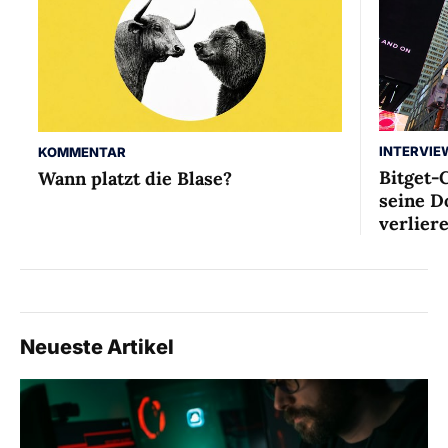
INTERVIE
KOMMENTAR
Bitget-
Wann platzt die Blase?
seine D
verlier
Neueste Artikel