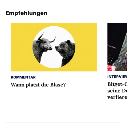
Empfehlungen
INTERVIE
KOMMENTAR
Bitget-
Wann platzt die Blase?
seine D
verlier