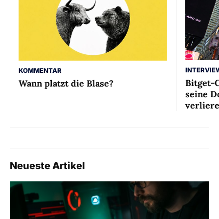
INTERVIE
KOMMENTAR
Bitget-
Wann platzt die Blase?
seine D
verlier
Neueste Artikel