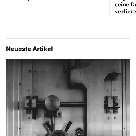
seine D
verlier
Neueste Artikel