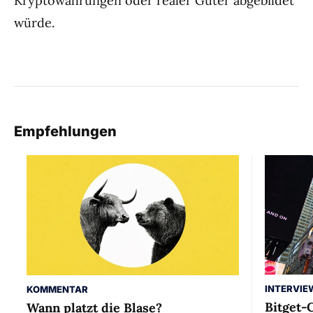
Kryptowährungen oder realer Güter abgebildet
würde.
Empfehlungen
INTERVIE
KOMMENTAR
Bitget-
Wann platzt die Blase?