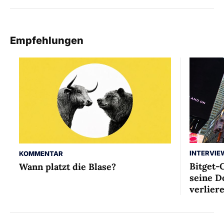
Empfehlungen
INTERVIE
KOMMENTAR
Bitget-
Wann platzt die Blase?
seine D
verlier