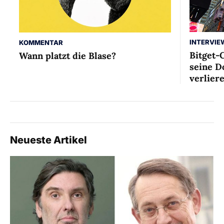
INTERVIE
KOMMENTAR
Bitget-
Wann platzt die Blase?
seine D
verlier
Neueste Artikel