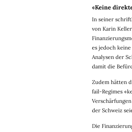
«Keine direk
In seiner schri
von Karin Kelle
Finanzierungsmög
es jedoch keine
Analysen der S
damit die Befür
Zudem hätten di
fail-Regimes «k
Verschärfungen 
der Schweiz sei
Die Finanzieru