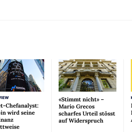
VIEW
«Stimmt nicht» –
et-Chefanalyst:
Mario Grecos
in wird seine
scharfes Urteil stösst
nanz
auf Widerspruch
ittweise