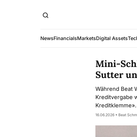
News
Financials
Markets
Digital Assets
Tec
Mini-Sch
Sutter un
Während Beat Wa
Kreditvergabe w
Kreditklemme».
16.06.2026 • Beat Schm