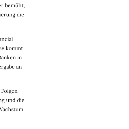
 er bemüht,
ierung die
ancial
iese kommt
Banken in
ergabe an
» Folgen
ung und die
d Wachstum