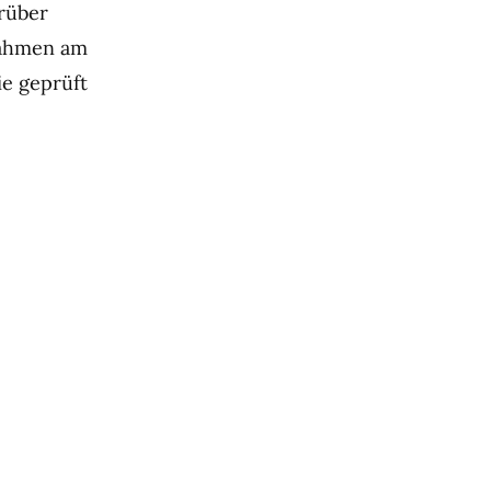
arüber
nahmen am
ie geprüft