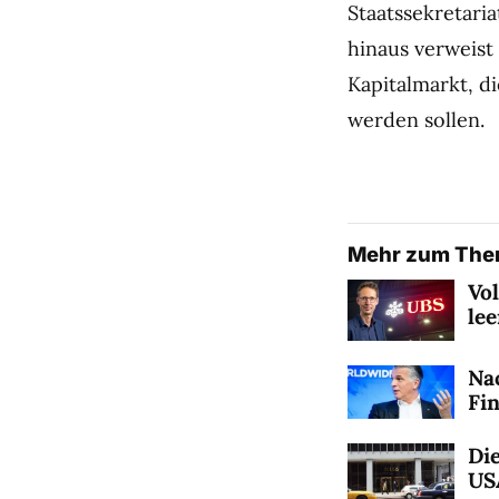
Staatssekretaria
hinaus verweis
Kapitalmarkt, d
werden sollen.
Mehr zum Th
Vo
le
Na
Fi
Die
US