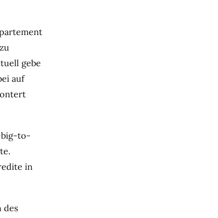
epartement
 zu
tuell gebe
ei auf
ontert
-big-to-
te.
edite in
 des