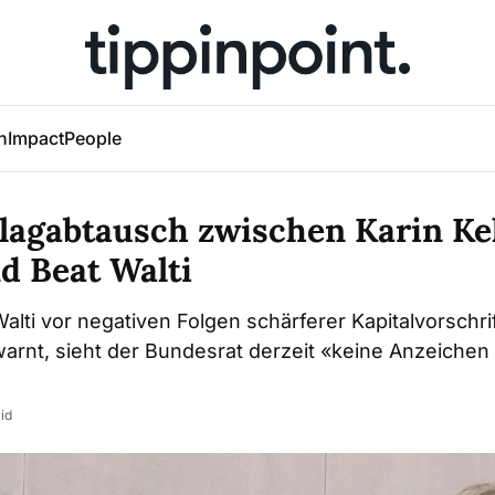
h
Impact
People
lagabtausch zwischen Karin Kel
d Beat Walti
lti vor negativen Folgen schärferer Kapitalvorschrif
arnt, sieht der Bundesrat derzeit «keine Anzeichen 
id