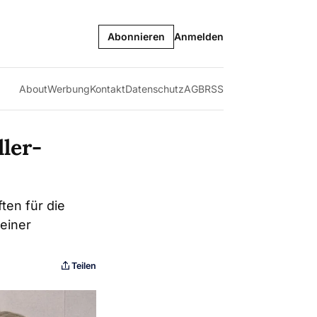
Abonnieren
Anmelden
About
Werbung
Kontakt
Datenschutz
AGB
RSS
ler-
ten für die
einer
Teilen