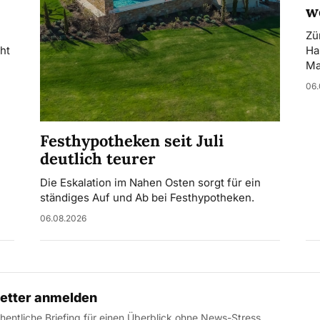
w
Zü
ht
Ha
Ma
06.
Festhypotheken seit Juli
deutlich teurer
Die Eskalation im Nahen Osten sorgt für ein
ständiges Auf und Ab bei Festhypotheken.
06.08.2026
etter anmelden
entliche Briefing für einen Überblick ohne News-Stress