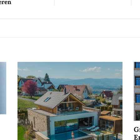
eren
G
E