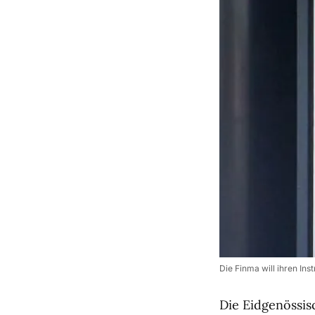
Die Finma will ihren In
Die Eidgenössi