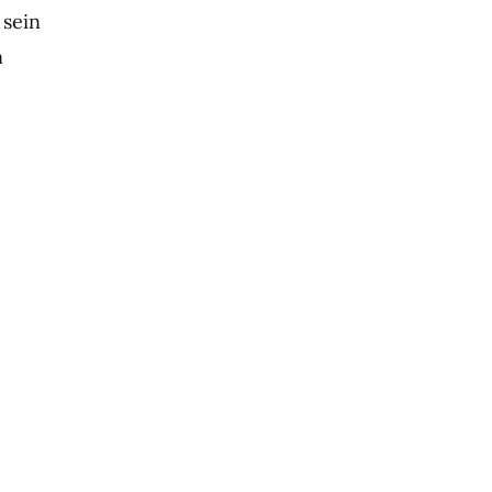
 sein
n