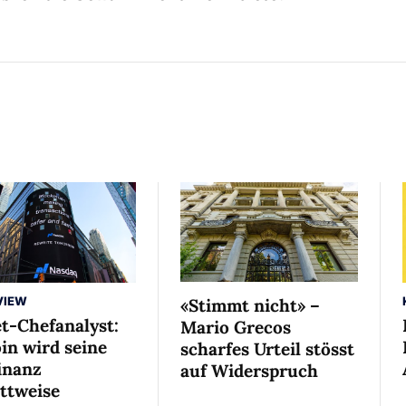
VIEW
«Stimmt nicht» –
et-Chefanalyst:
Mario Grecos
in wird seine
scharfes Urteil stösst
nanz
auf Widerspruch
ittweise