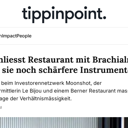
h
Impact
People
hliesst Restaurant mit Brachia
 sie noch schärfere Instrument
ft beim Investorennetzwerk Moonshot, der
ittlerin Le Bijou und einem Berner Restaurant mas
Frage der Verhältnismässigkeit.
id