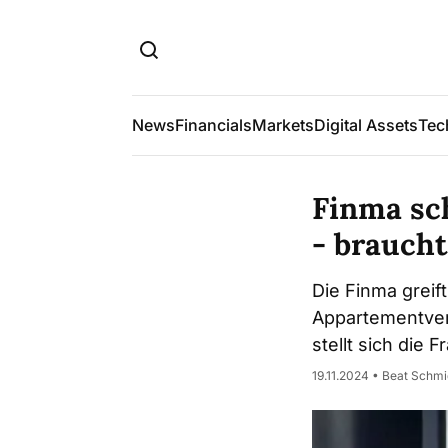
News
Financials
Markets
Digital Assets
Tec
Finma sc
- braucht
Die Finma grei
Appartementverm
stellt sich die 
19.11.2024 • Beat Schm