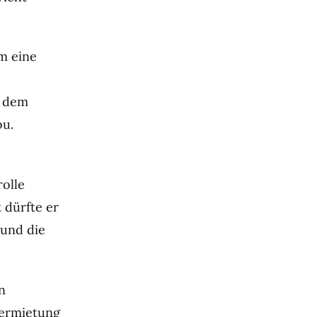
um eine
t dem
ou.
olle
 dürfte er
 und die
n
Vermietung