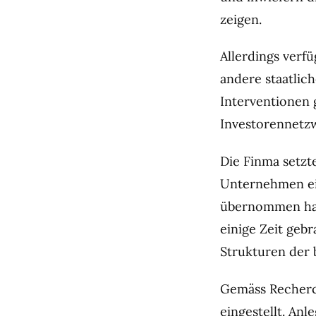
zeigen.
Allerdings verf
andere staatlich
Interventione
Investorennetz
Die Finma setzt
Unternehmen ein
übernommen hat.
einige Zeit geb
Strukturen der 
Gemäss Recherch
eingestellt. An