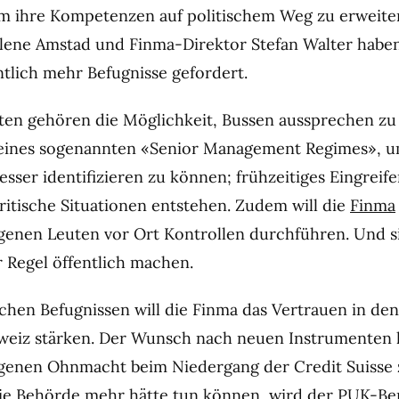
um ihre Kompetenzen auf politischem Weg zu erweite
lene Amstad und Finma-Direktor Stefan Walter habe
ntlich mehr Befugnisse gefordert.
ten gehören die Möglichkeit, Bussen aussprechen zu
 eines sogenannten «Senior Management Regimes», u
sser identifizieren zu können; frühzeitiges Eingreife
ritische Situationen entstehen. Zudem will die
Finma
genen Leuten vor Ort Kontrollen durchführen. Und sie
r Regel öffentlich machen.
ichen Befugnissen will die Finma das Vertrauen in den
weiz stärken. Der Wunsch nach neuen Instrumenten 
igenen Ohnmacht beim Niedergang der Credit Suisse 
ie Behörde mehr hätte tun können, wird der PUK-Be