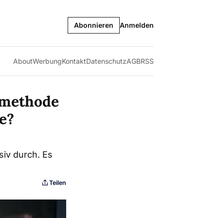
Abonnieren
Anmelden
About
Werbung
Kontakt
Datenschutz
AGB
RSS
lmethode
e?
siv durch. Es
Teilen