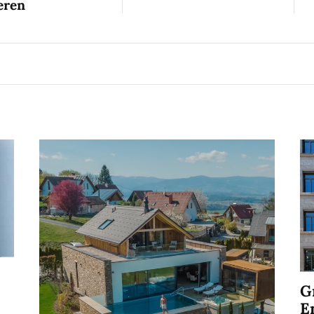
eren
G
E