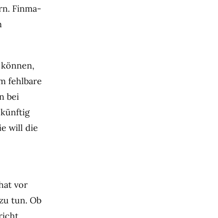
rn. Finma-
n
 können,
m fehlbare
n bei
künftig
 will die
hat vor
zu tun. Ob
richt