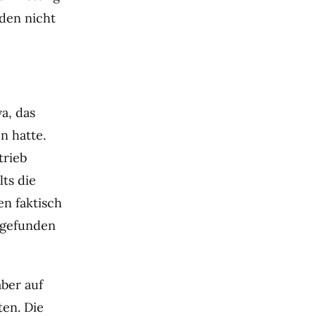
den nicht
a, das
n hatte.
trieb
ts die
n faktisch
ttgefunden
ber auf
ten. Die