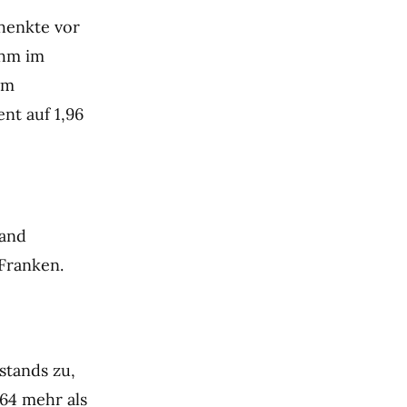
chenkte vor
ahm im
em
nt auf 1,96
wand
 Franken.
stands zu,
164 mehr als