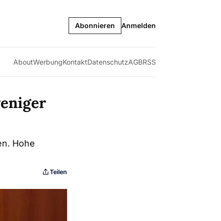
Abonnieren
Anmelden
About
Werbung
Kontakt
Datenschutz
AGB
RSS
weniger
en. Hohe
Teilen