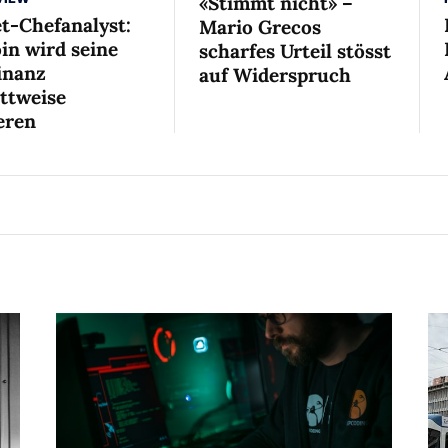
«Stimmt nicht» –
et-Chefanalyst:
Mario Grecos
in wird seine
scharfes Urteil stösst
nanz
auf Widerspruch
ittweise
eren