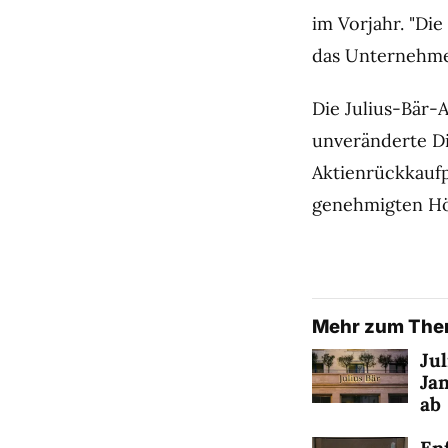
im Vorjahr. "Di
das Unternehm
Die Julius-Bär-A
unveränderte Di
Aktienrückkaufp
genehmigten Hö
Mehr zum Th
Ju
Jan
ab
En