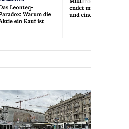
Milliardenaffäre
Das Leonteq-
endet mit Mini-Busse
Paradox: Warum die
und einem Bedingten
Aktie ein Kauf ist