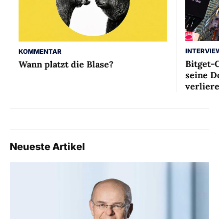
INTERVIE
KOMMENTAR
Bitget-
Wann platzt die Blase?
seine D
verlier
Neueste Artikel