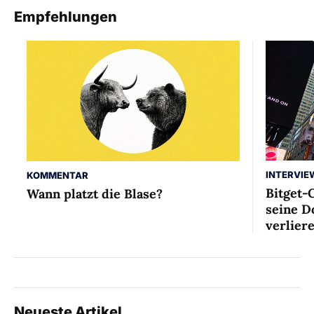
Empfehlungen
INTERVIE
KOMMENTAR
Bitget-
Wann platzt die Blase?
seine D
verlier
Neueste Artikel