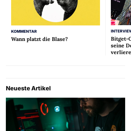
INTERVIE
KOMMENTAR
Bitget-
Wann platzt die Blase?
seine D
verlier
Neueste Artikel