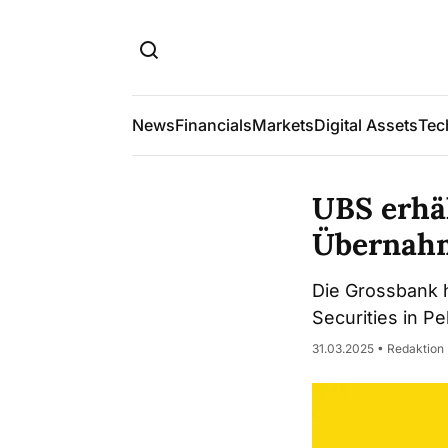
News
Financials
Markets
Digital Assets
Tec
UBS erhäl
Übernahm
Die Grossbank 
Securities in P
31.03.2025 • Redaktion