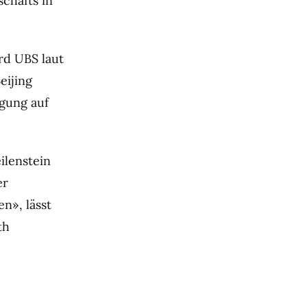
chäfts in
rd UBS laut
eijing
gung auf
ilenstein
er
n», lässt
th