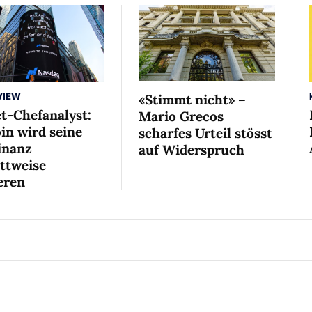
VIEW
«Stimmt nicht» –
et-Chefanalyst:
Mario Grecos
in wird seine
scharfes Urteil stösst
nanz
auf Widerspruch
ittweise
eren