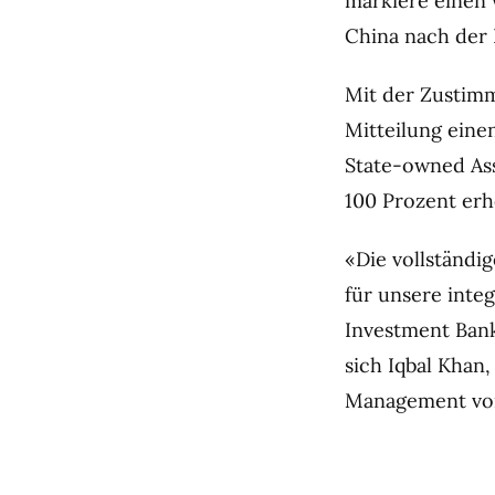
markiere einen 
China nach der 
Mit der Zustimm
Mitteilung eine
State-owned As
100 Prozent er
«Die vollständi
für unsere inte
Investment Bank
sich Iqbal Khan
Management v