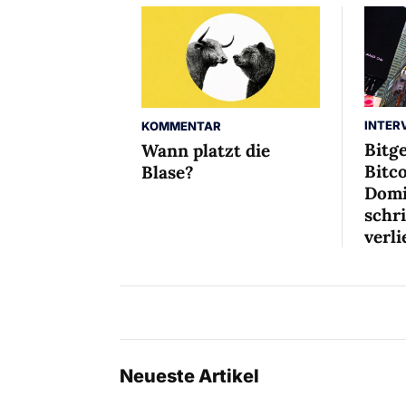
INTER
KOMMENTAR
Bitg
Wann platzt die
Bitco
Blase?
Domi
schr
verli
Neueste Artikel