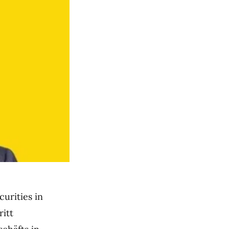
urities in
ritt