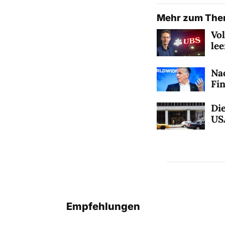
Mehr zum Th
Vo
le
Na
Fi
Die
US
Empfehlungen