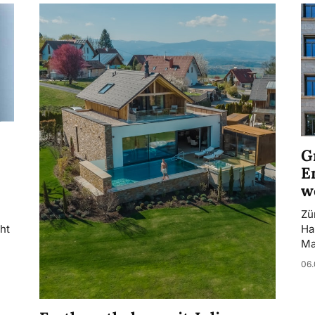
G
E
w
Zü
ht
Ha
Ma
06.