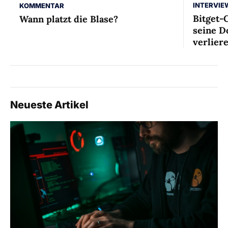
INTERVIE
KOMMENTAR
Bitget-
Wann platzt die Blase?
seine D
verlier
Neueste Artikel